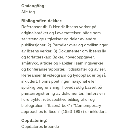
Omfang/fag:
Alle fag
Bibliografien dekker:
Referanser til: 1) Henrik Ibsens verker på
originalspråket og i oversettelser, både som
selvstendige utgivelser og deler av andre
publikasjoner. 2) Parodier over og omdiktninger
av Ibsens verker. 3) Dokumenter om Ibsens liv
og forfatterskap: Bøker, hovedoppgaver,
småtrykk, artikler og kapitler i samlingsverker
og konferanserapporter, i tidsskrifter og aviser.
Referanser til videogram og lydopptak er også
inkludert. I prinsippet ingen nasjonal eller
språklig begrensning. Hovedsaklig basert på
primærregistrering av dokumenter. Innførsler i
flere trykte, retrospektive bibliografier og
bibliografien i "Ibsenårbok" / "Contemporary
approaches to Ibsen" (1953-1997) er inkludert.
Oppdatering:
Oppdateres løpende