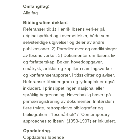
Omfang/fag:
Alle fag
Bibliografien dekker:
Referanser til: 1) Henrik Ibsens verker på
originalspråket og i oversettelser, både som
selvstendige utgivelser og deler av andre
publikasjoner. 2) Parodier over og omdiktninger
av Ibsens verker. 3) Dokumenter om Ibsens liv
og forfatterskap: Bøker, hovedoppgaver,
småtrykk, artikler og kapitler i samlingsverker
og konferanserapporter, i tidsskrifter og aviser.
Referanser til videogram og lydopptak er også
inkludert. I prinsippet ingen nasjonal eller
språklig begrensning. Hovedsaklig basert på
primærregistrering av dokumenter. Innførsler i
flere trykte, retrospektive bibliografier og
bibliografien i "Ibsenårbok" / "Contemporary
approaches to Ibsen" (1953-1997) er inkludert.
Oppdatering:
Oppdateres løpende