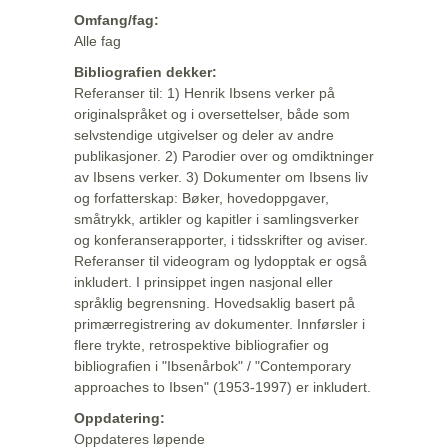
Omfang/fag:
Alle fag
Bibliografien dekker:
Referanser til: 1) Henrik Ibsens verker på
originalspråket og i oversettelser, både som
selvstendige utgivelser og deler av andre
publikasjoner. 2) Parodier over og omdiktninger
av Ibsens verker. 3) Dokumenter om Ibsens liv
og forfatterskap: Bøker, hovedoppgaver,
småtrykk, artikler og kapitler i samlingsverker
og konferanserapporter, i tidsskrifter og aviser.
Referanser til videogram og lydopptak er også
inkludert. I prinsippet ingen nasjonal eller
språklig begrensning. Hovedsaklig basert på
primærregistrering av dokumenter. Innførsler i
flere trykte, retrospektive bibliografier og
bibliografien i "Ibsenårbok" / "Contemporary
approaches to Ibsen" (1953-1997) er inkludert.
Oppdatering:
Oppdateres løpende