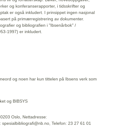
erker og konferanserapporter, i tidsskrifter og
ptak er også inkludert. I prinsippet ingen nasjonal
basert på primærregistrering av dokumenter.
liografier og bibliografien i "Ibsenårbok" /
53-1997) er inkludert.
eord og noen har kun tittelen på Ibsens verk som
teket og BIBSYS
, 0203 Oslo, Nettadresse:
t: spesialbibliografi@nb.no, Telefon: 23 27 61 01
 09:45:34