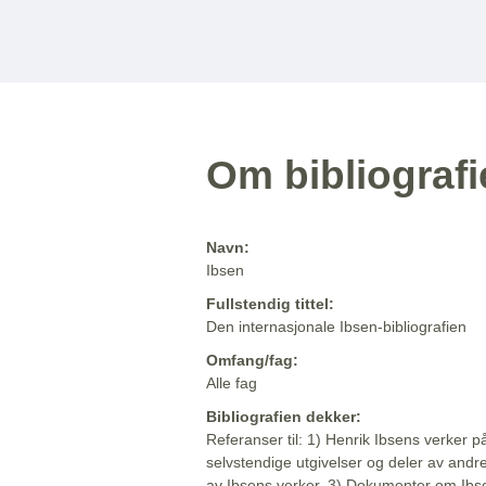
Om bibliograf
Navn:
Ibsen
Fullstendig tittel:
Den internasjonale Ibsen-bibliografien
Omfang/fag:
Alle fag
Bibliografien dekker:
Referanser til: 1) Henrik Ibsens verker p
selvstendige utgivelser og deler av andr
av Ibsens verker. 3) Dokumenter om Ibse