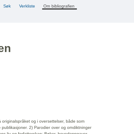
Søk
Verkliste
Om bibliografien
ien
å originalspråket og i oversettelser, både som
e publikasjoner. 2) Parodier over og omdiktninger
ns liv og forfatterskap: Bøker, hovedoppgaver,