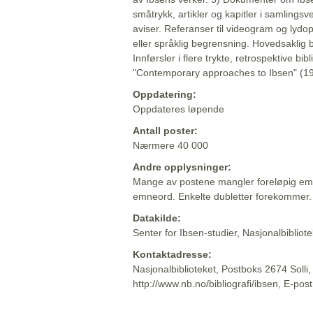
småtrykk, artikler og kapitler i samlingsv
aviser. Referanser til videogram og lydop
eller språklig begrensning. Hovedsaklig 
Innførsler i flere trykte, retrospektive bib
"Contemporary approaches to Ibsen" (19
Oppdatering:
Oppdateres løpende
Antall poster:
Nærmere 40 000
Andre opplysninger:
Mange av postene mangler foreløpig emn
emneord. Enkelte dubletter forekommer.
Datakilde:
Senter for Ibsen-studier, Nasjonalbiblio
Kontaktadresse:
Nasjonalbiblioteket, Postboks 2674 Solli
http://www.nb.no/bibliografi/ibsen, E-pos
Beskrivelsen sist oppdatert: 2022-06-20