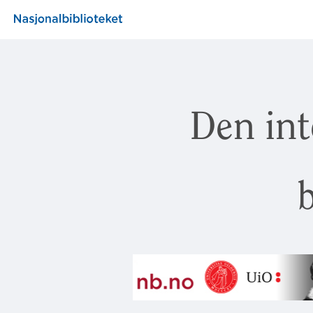
Den int
b