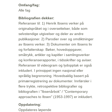
Omfang/fag:
Alle fag
Bibliografien dekker:
Referanser til: 1) Henrik Ibsens verker på
originalspråket og i oversettelser, både som
selvstendige utgivelser og deler av andre
publikasjoner. 2) Parodier over og omdiktninger
av Ibsens verker. 3) Dokumenter om Ibsens liv
og forfatterskap: Bøker, hovedoppgaver,
småtrykk, artikler og kapitler i samlingsverker
og konferanserapporter, i tidsskrifter og aviser.
Referanser til videogram og lydopptak er også
inkludert. I prinsippet ingen nasjonal eller
språklig begrensning. Hovedsaklig basert på
primærregistrering av dokumenter. Innførsler i
flere trykte, retrospektive bibliografier og
bibliografien i "Ibsenårbok" / "Contemporary
approaches to Ibsen" (1953-1997) er inkludert.
Oppdatering:
Oppdateres løpende