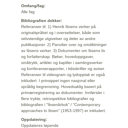
Omfang/fag:
Alle fag
Bibliografien dekker:
Referanser til: 1) Henrik Ibsens verker på
originalspråket og i oversettelser, både som
selvstendige utgivelser og deler av andre
publikasjoner. 2) Parodier over og omdiktninger
av Ibsens verker. 3) Dokumenter om Ibsens liv
og forfatterskap: Bøker, hovedoppgaver,
småtrykk, artikler og kapitler i samlingsverker
og konferanserapporter, i tidsskrifter og aviser.
Referanser til videogram og lydopptak er også
inkludert. I prinsippet ingen nasjonal eller
språklig begrensning. Hovedsaklig basert på
primærregistrering av dokumenter. Innførsler i
flere trykte, retrospektive bibliografier og
bibliografien i "Ibsenårbok" / "Contemporary
approaches to Ibsen" (1953-1997) er inkludert.
Oppdatering:
Oppdateres løpende