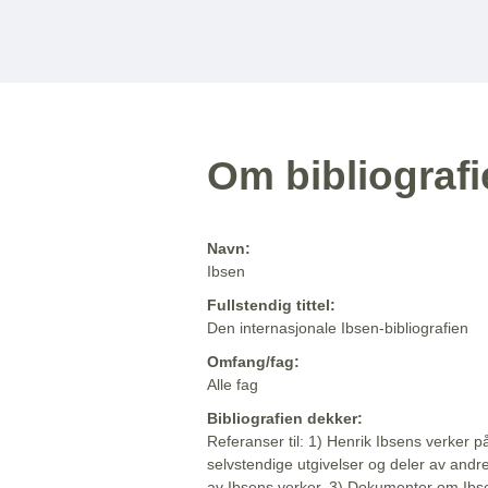
Om bibliograf
Navn:
Ibsen
Fullstendig tittel:
Den internasjonale Ibsen-bibliografien
Omfang/fag:
Alle fag
Bibliografien dekker:
Referanser til: 1) Henrik Ibsens verker p
selvstendige utgivelser og deler av andr
av Ibsens verker. 3) Dokumenter om Ibse