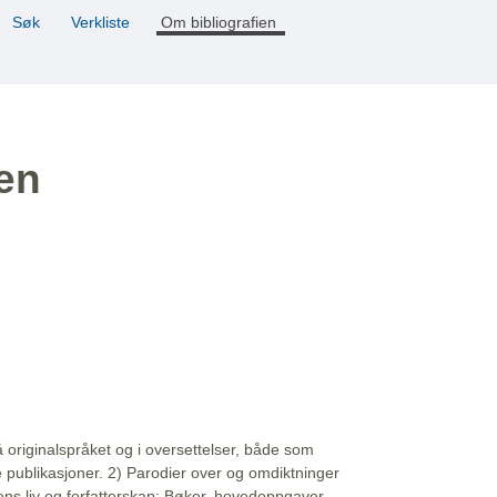
Søk
Verkliste
Om bibliografien
ien
å originalspråket og i oversettelser, både som
e publikasjoner. 2) Parodier over og omdiktninger
ns liv og forfatterskap: Bøker, hovedoppgaver,