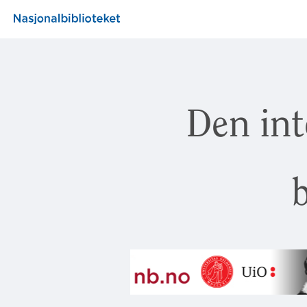
Den int
b