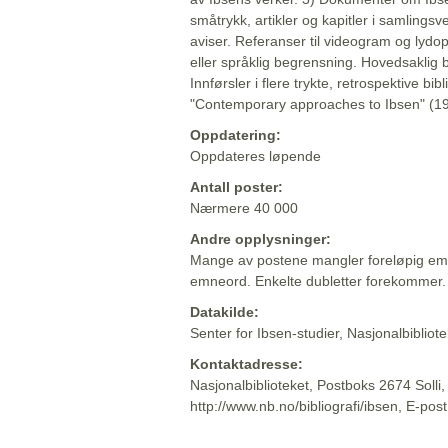
småtrykk, artikler og kapitler i samlingsv
aviser. Referanser til videogram og lydop
eller språklig begrensning. Hovedsaklig 
Innførsler i flere trykte, retrospektive bib
"Contemporary approaches to Ibsen" (19
Oppdatering:
Oppdateres løpende
Antall poster:
Nærmere 40 000
Andre opplysninger:
Mange av postene mangler foreløpig emn
emneord. Enkelte dubletter forekommer.
Datakilde:
Senter for Ibsen-studier, Nasjonalbiblio
Kontaktadresse:
Nasjonalbiblioteket, Postboks 2674 Solli
http://www.nb.no/bibliografi/ibsen, E-pos
Beskrivelsen sist oppdatert: 2022-06-20