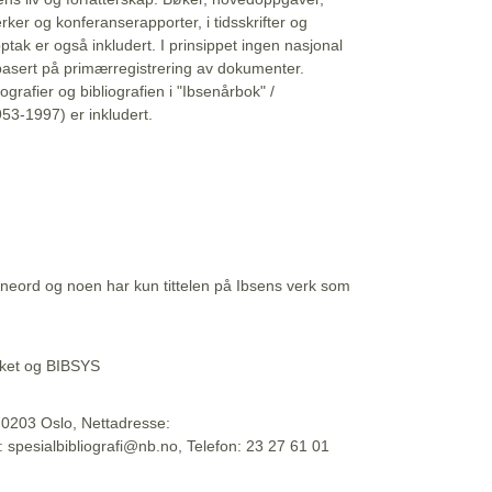
erker og konferanserapporter, i tidsskrifter og
ptak er også inkludert. I prinsippet ingen nasjonal
basert på primærregistrering av dokumenter.
liografier og bibliografien i "Ibsenårbok" /
53-1997) er inkludert.
eord og noen har kun tittelen på Ibsens verk som
teket og BIBSYS
, 0203 Oslo, Nettadresse:
t: spesialbibliografi@nb.no, Telefon: 23 27 61 01
 09:45:34