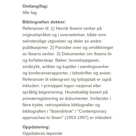
Omfang/fag:
Alle fag
Bibliografien dekker:
Referanser til: 1) Henrik Ibsens verker på
originalspråket og i oversettelser, både som
selvstendige utgivelser og deler av andre
publikasjoner. 2) Parodier over og omdiktninger
av Ibsens verker. 3) Dokumenter om Ibsens liv
og forfatterskap: Bøker, hovedoppgaver,
småtrykk, artikler og kapitler i samlingsverker
og konferanserapporter, i tidsskrifter og aviser.
Referanser til videogram og lydopptak er også
inkludert. I prinsippet ingen nasjonal eller
språklig begrensning. Hovedsaklig basert på
primærregistrering av dokumenter. Innførsler i
flere trykte, retrospektive bibliografier og
bibliografien i "Ibsenårbok" / "Contemporary
approaches to Ibsen" (1953-1997) er inkludert.
Oppdatering:
Oppdateres løpende