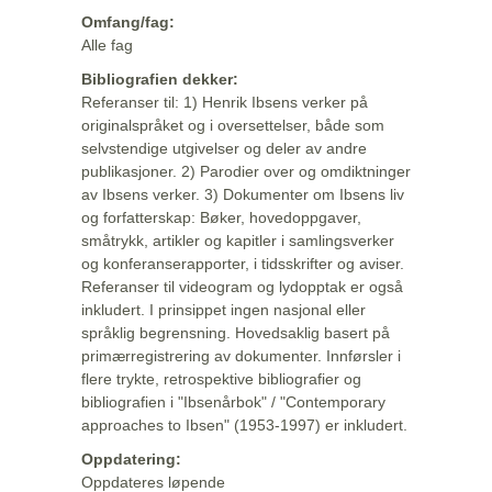
Omfang/fag:
Alle fag
Bibliografien dekker:
Referanser til: 1) Henrik Ibsens verker på
originalspråket og i oversettelser, både som
selvstendige utgivelser og deler av andre
publikasjoner. 2) Parodier over og omdiktninger
av Ibsens verker. 3) Dokumenter om Ibsens liv
og forfatterskap: Bøker, hovedoppgaver,
småtrykk, artikler og kapitler i samlingsverker
og konferanserapporter, i tidsskrifter og aviser.
Referanser til videogram og lydopptak er også
inkludert. I prinsippet ingen nasjonal eller
språklig begrensning. Hovedsaklig basert på
primærregistrering av dokumenter. Innførsler i
flere trykte, retrospektive bibliografier og
bibliografien i "Ibsenårbok" / "Contemporary
approaches to Ibsen" (1953-1997) er inkludert.
Oppdatering:
Oppdateres løpende