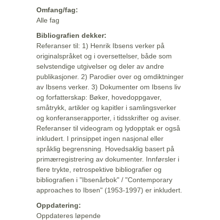
Omfang/fag:
Alle fag
Bibliografien dekker:
Referanser til: 1) Henrik Ibsens verker på
originalspråket og i oversettelser, både som
selvstendige utgivelser og deler av andre
publikasjoner. 2) Parodier over og omdiktninger
av Ibsens verker. 3) Dokumenter om Ibsens liv
og forfatterskap: Bøker, hovedoppgaver,
småtrykk, artikler og kapitler i samlingsverker
og konferanserapporter, i tidsskrifter og aviser.
Referanser til videogram og lydopptak er også
inkludert. I prinsippet ingen nasjonal eller
språklig begrensning. Hovedsaklig basert på
primærregistrering av dokumenter. Innførsler i
flere trykte, retrospektive bibliografier og
bibliografien i "Ibsenårbok" / "Contemporary
approaches to Ibsen" (1953-1997) er inkludert.
Oppdatering:
Oppdateres løpende