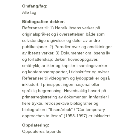
Omfang/fag:
Alle fag
Bibliografien dekker:
Referanser til: 1) Henrik Ibsens verker på
originalspråket og i oversettelser, både som
selvstendige utgivelser og deler av andre
publikasjoner. 2) Parodier over og omdiktninger
av Ibsens verker. 3) Dokumenter om Ibsens liv
og forfatterskap: Bøker, hovedoppgaver,
småtrykk, artikler og kapitler i samlingsverker
og konferanserapporter, i tidsskrifter og aviser.
Referanser til videogram og lydopptak er også
inkludert. I prinsippet ingen nasjonal eller
språklig begrensning. Hovedsaklig basert på
primærregistrering av dokumenter. Innførsler i
flere trykte, retrospektive bibliografier og
bibliografien i "Ibsenårbok" / "Contemporary
approaches to Ibsen" (1953-1997) er inkludert.
Oppdatering:
Oppdateres løpende