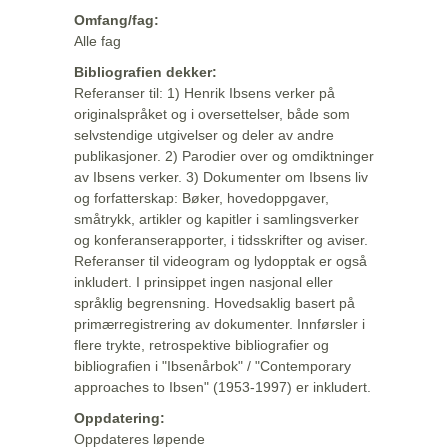
Omfang/fag:
Alle fag
Bibliografien dekker:
Referanser til: 1) Henrik Ibsens verker på
originalspråket og i oversettelser, både som
selvstendige utgivelser og deler av andre
publikasjoner. 2) Parodier over og omdiktninger
av Ibsens verker. 3) Dokumenter om Ibsens liv
og forfatterskap: Bøker, hovedoppgaver,
småtrykk, artikler og kapitler i samlingsverker
og konferanserapporter, i tidsskrifter og aviser.
Referanser til videogram og lydopptak er også
inkludert. I prinsippet ingen nasjonal eller
språklig begrensning. Hovedsaklig basert på
primærregistrering av dokumenter. Innførsler i
flere trykte, retrospektive bibliografier og
bibliografien i "Ibsenårbok" / "Contemporary
approaches to Ibsen" (1953-1997) er inkludert.
Oppdatering:
Oppdateres løpende