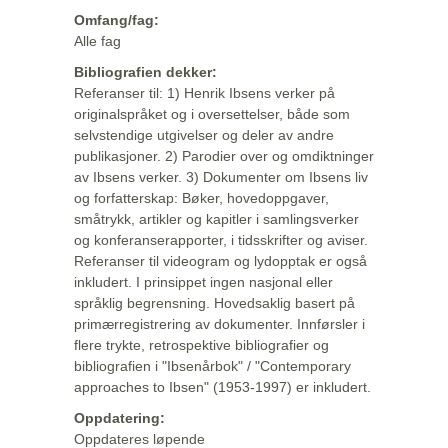
Omfang/fag:
Alle fag
Bibliografien dekker:
Referanser til: 1) Henrik Ibsens verker på
originalspråket og i oversettelser, både som
selvstendige utgivelser og deler av andre
publikasjoner. 2) Parodier over og omdiktninger
av Ibsens verker. 3) Dokumenter om Ibsens liv
og forfatterskap: Bøker, hovedoppgaver,
småtrykk, artikler og kapitler i samlingsverker
og konferanserapporter, i tidsskrifter og aviser.
Referanser til videogram og lydopptak er også
inkludert. I prinsippet ingen nasjonal eller
språklig begrensning. Hovedsaklig basert på
primærregistrering av dokumenter. Innførsler i
flere trykte, retrospektive bibliografier og
bibliografien i "Ibsenårbok" / "Contemporary
approaches to Ibsen" (1953-1997) er inkludert.
Oppdatering:
Oppdateres løpende