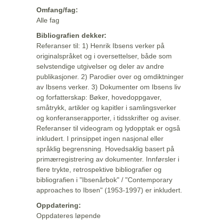
Omfang/fag:
Alle fag
Bibliografien dekker:
Referanser til: 1) Henrik Ibsens verker på
originalspråket og i oversettelser, både som
selvstendige utgivelser og deler av andre
publikasjoner. 2) Parodier over og omdiktninger
av Ibsens verker. 3) Dokumenter om Ibsens liv
og forfatterskap: Bøker, hovedoppgaver,
småtrykk, artikler og kapitler i samlingsverker
og konferanserapporter, i tidsskrifter og aviser.
Referanser til videogram og lydopptak er også
inkludert. I prinsippet ingen nasjonal eller
språklig begrensning. Hovedsaklig basert på
primærregistrering av dokumenter. Innførsler i
flere trykte, retrospektive bibliografier og
bibliografien i "Ibsenårbok" / "Contemporary
approaches to Ibsen" (1953-1997) er inkludert.
Oppdatering:
Oppdateres løpende