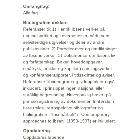
Omfang/fag:
Alle fag
Bibliografien dekker:
Referanser til: 1) Henrik Ibsens verker på
originalspråket og i oversettelser, både som
selvstendige utgivelser og deler av andre
publikasjoner. 2) Parodier over og omdiktninger
av Ibsens verker. 3) Dokumenter om Ibsens liv
og forfatterskap: Bøker, hovedoppgaver,
småtrykk, artikler og kapitler i samlingsverker
og konferanserapporter, i tidsskrifter og aviser.
Referanser til videogram og lydopptak er også
inkludert. I prinsippet ingen nasjonal eller
språklig begrensning. Hovedsaklig basert på
primærregistrering av dokumenter. Innførsler i
flere trykte, retrospektive bibliografier og
bibliografien i "Ibsenårbok" / "Contemporary
approaches to Ibsen" (1953-1997) er inkludert.
Oppdatering:
Oppdateres løpende