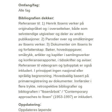
Omfang/fag:
Alle fag
Bibliografien dekker:
Referanser til: 1) Henrik Ibsens verker på
originalspråket og i oversettelser, både som
selvstendige utgivelser og deler av andre
publikasjoner. 2) Parodier over og omdiktninger
av Ibsens verker. 3) Dokumenter om Ibsens liv
og forfatterskap: Bøker, hovedoppgaver,
småtrykk, artikler og kapitler i samlingsverker
og konferanserapporter, i tidsskrifter og aviser.
Referanser til videogram og lydopptak er også
inkludert. I prinsippet ingen nasjonal eller
språklig begrensning. Hovedsaklig basert på
primærregistrering av dokumenter. Innførsler i
flere trykte, retrospektive bibliografier og
bibliografien i "Ibsenårbok" / "Contemporary
approaches to Ibsen" (1953-1997) er inkludert.
Oppdatering:
Oppdateres løpende