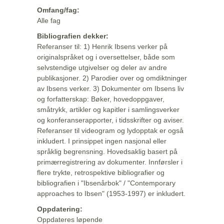
Omfang/fag:
Alle fag
Bibliografien dekker:
Referanser til: 1) Henrik Ibsens verker på
originalspråket og i oversettelser, både som
selvstendige utgivelser og deler av andre
publikasjoner. 2) Parodier over og omdiktninger
av Ibsens verker. 3) Dokumenter om Ibsens liv
og forfatterskap: Bøker, hovedoppgaver,
småtrykk, artikler og kapitler i samlingsverker
og konferanserapporter, i tidsskrifter og aviser.
Referanser til videogram og lydopptak er også
inkludert. I prinsippet ingen nasjonal eller
språklig begrensning. Hovedsaklig basert på
primærregistrering av dokumenter. Innførsler i
flere trykte, retrospektive bibliografier og
bibliografien i "Ibsenårbok" / "Contemporary
approaches to Ibsen" (1953-1997) er inkludert.
Oppdatering:
Oppdateres løpende