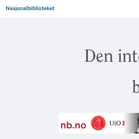
Den int
b