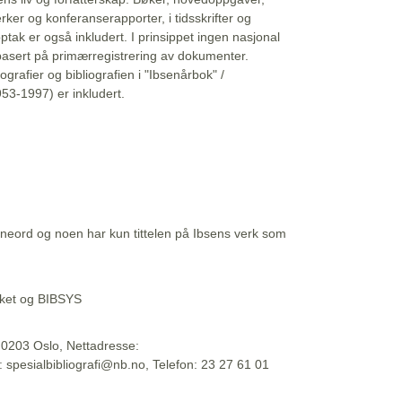
erker og konferanserapporter, i tidsskrifter og
ptak er også inkludert. I prinsippet ingen nasjonal
basert på primærregistrering av dokumenter.
liografier og bibliografien i "Ibsenårbok" /
53-1997) er inkludert.
eord og noen har kun tittelen på Ibsens verk som
teket og BIBSYS
, 0203 Oslo, Nettadresse:
t: spesialbibliografi@nb.no, Telefon: 23 27 61 01
 09:45:34