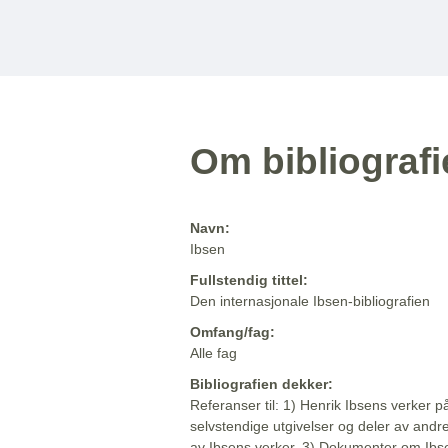
Om bibliograf
Navn:
Ibsen
Fullstendig tittel:
Den internasjonale Ibsen-bibliografien
Omfang/fag:
Alle fag
Bibliografien dekker:
Referanser til: 1) Henrik Ibsens verker p
selvstendige utgivelser og deler av andr
av Ibsens verker. 3) Dokumenter om Ibse