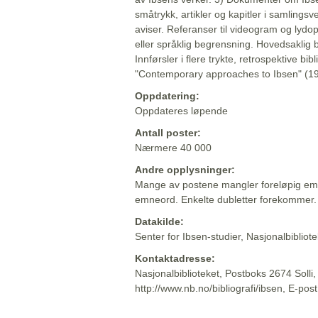
småtrykk, artikler og kapitler i samlingsv
aviser. Referanser til videogram og lydop
eller språklig begrensning. Hovedsaklig 
Innførsler i flere trykte, retrospektive bib
"Contemporary approaches to Ibsen" (19
Oppdatering:
Oppdateres løpende
Antall poster:
Nærmere 40 000
Andre opplysninger:
Mange av postene mangler foreløpig emn
emneord. Enkelte dubletter forekommer.
Datakilde:
Senter for Ibsen-studier, Nasjonalbiblio
Kontaktadresse:
Nasjonalbiblioteket, Postboks 2674 Solli
http://www.nb.no/bibliografi/ibsen, E-pos
Beskrivelsen sist oppdatert: 2022-06-20