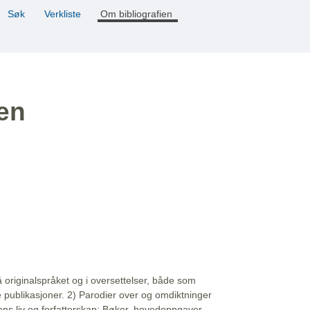
Søk
Verkliste
Om bibliografien
ien
å originalspråket og i oversettelser, både som
e publikasjoner. 2) Parodier over og omdiktninger
ns liv og forfatterskap: Bøker, hovedoppgaver,