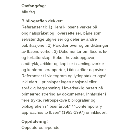
Omfang/fag:
Alle fag
Bibliografien dekker:
Referanser til: 1) Henrik Ibsens verker på
originalspråket og i oversettelser, både som
selvstendige utgivelser og deler av andre
publikasjoner. 2) Parodier over og omdiktninger
av Ibsens verker. 3) Dokumenter om Ibsens liv
og forfatterskap: Bøker, hovedoppgaver,
småtrykk, artikler og kapitler i samlingsverker
og konferanserapporter, i tidsskrifter og aviser.
Referanser til videogram og lydopptak er også
inkludert. I prinsippet ingen nasjonal eller
språklig begrensning. Hovedsaklig basert på
primærregistrering av dokumenter. Innførsler i
flere trykte, retrospektive bibliografier og
bibliografien i "Ibsenårbok" / "Contemporary
approaches to Ibsen" (1953-1997) er inkludert.
Oppdatering:
Oppdateres løpende