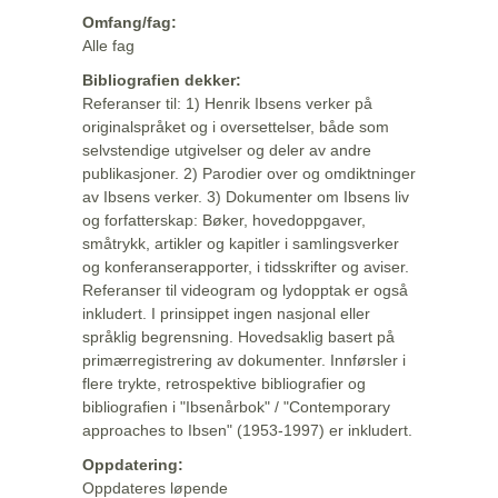
Omfang/fag:
Alle fag
Bibliografien dekker:
Referanser til: 1) Henrik Ibsens verker på
originalspråket og i oversettelser, både som
selvstendige utgivelser og deler av andre
publikasjoner. 2) Parodier over og omdiktninger
av Ibsens verker. 3) Dokumenter om Ibsens liv
og forfatterskap: Bøker, hovedoppgaver,
småtrykk, artikler og kapitler i samlingsverker
og konferanserapporter, i tidsskrifter og aviser.
Referanser til videogram og lydopptak er også
inkludert. I prinsippet ingen nasjonal eller
språklig begrensning. Hovedsaklig basert på
primærregistrering av dokumenter. Innførsler i
flere trykte, retrospektive bibliografier og
bibliografien i "Ibsenårbok" / "Contemporary
approaches to Ibsen" (1953-1997) er inkludert.
Oppdatering:
Oppdateres løpende