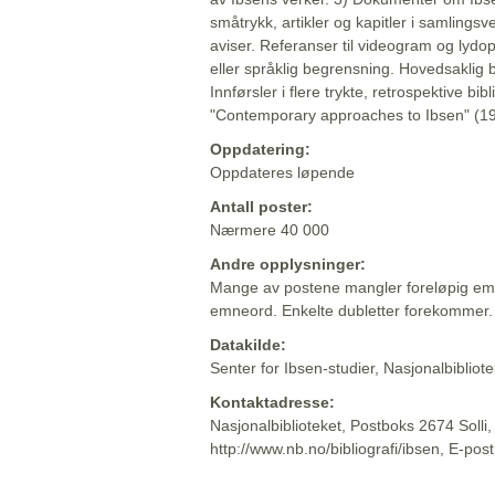
småtrykk, artikler og kapitler i samlingsv
aviser. Referanser til videogram og lydop
eller språklig begrensning. Hovedsaklig 
Innførsler i flere trykte, retrospektive bib
"Contemporary approaches to Ibsen" (19
Oppdatering:
Oppdateres løpende
Antall poster:
Nærmere 40 000
Andre opplysninger:
Mange av postene mangler foreløpig emn
emneord. Enkelte dubletter forekommer.
Datakilde:
Senter for Ibsen-studier, Nasjonalbiblio
Kontaktadresse:
Nasjonalbiblioteket, Postboks 2674 Solli
http://www.nb.no/bibliografi/ibsen, E-pos
Beskrivelsen sist oppdatert: 2022-06-20