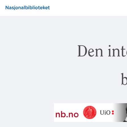
Den int
b