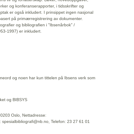
erker og konferanserapporter, i tidsskrifter og
ptak er også inkludert. I prinsippet ingen nasjonal
basert på primærregistrering av dokumenter.
liografier og bibliografien i "Ibsenårbok" /
53-1997) er inkludert.
eord og noen har kun tittelen på Ibsens verk som
teket og BIBSYS
, 0203 Oslo, Nettadresse:
t: spesialbibliografi@nb.no, Telefon: 23 27 61 01
 09:45:34