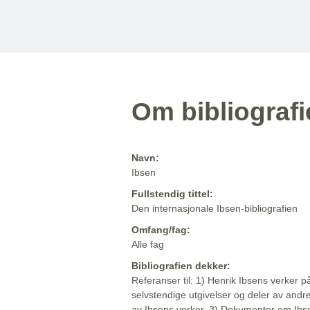
Om bibliograf
Navn:
Ibsen
Fullstendig tittel:
Den internasjonale Ibsen-bibliografien
Omfang/fag:
Alle fag
Bibliografien dekker:
Referanser til: 1) Henrik Ibsens verker p
selvstendige utgivelser og deler av andr
av Ibsens verker. 3) Dokumenter om Ibse