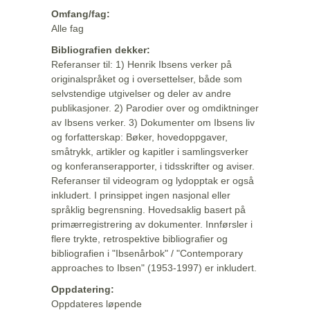
Omfang/fag:
Alle fag
Bibliografien dekker:
Referanser til: 1) Henrik Ibsens verker på
originalspråket og i oversettelser, både som
selvstendige utgivelser og deler av andre
publikasjoner. 2) Parodier over og omdiktninger
av Ibsens verker. 3) Dokumenter om Ibsens liv
og forfatterskap: Bøker, hovedoppgaver,
småtrykk, artikler og kapitler i samlingsverker
og konferanserapporter, i tidsskrifter og aviser.
Referanser til videogram og lydopptak er også
inkludert. I prinsippet ingen nasjonal eller
språklig begrensning. Hovedsaklig basert på
primærregistrering av dokumenter. Innførsler i
flere trykte, retrospektive bibliografier og
bibliografien i "Ibsenårbok" / "Contemporary
approaches to Ibsen" (1953-1997) er inkludert.
Oppdatering:
Oppdateres løpende