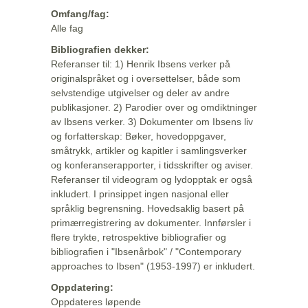
Omfang/fag:
Alle fag
Bibliografien dekker:
Referanser til: 1) Henrik Ibsens verker på
originalspråket og i oversettelser, både som
selvstendige utgivelser og deler av andre
publikasjoner. 2) Parodier over og omdiktninger
av Ibsens verker. 3) Dokumenter om Ibsens liv
og forfatterskap: Bøker, hovedoppgaver,
småtrykk, artikler og kapitler i samlingsverker
og konferanserapporter, i tidsskrifter og aviser.
Referanser til videogram og lydopptak er også
inkludert. I prinsippet ingen nasjonal eller
språklig begrensning. Hovedsaklig basert på
primærregistrering av dokumenter. Innførsler i
flere trykte, retrospektive bibliografier og
bibliografien i "Ibsenårbok" / "Contemporary
approaches to Ibsen" (1953-1997) er inkludert.
Oppdatering:
Oppdateres løpende