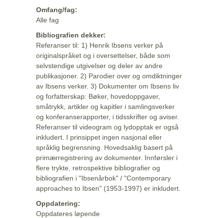
Omfang/fag:
Alle fag
Bibliografien dekker:
Referanser til: 1) Henrik Ibsens verker på
originalspråket og i oversettelser, både som
selvstendige utgivelser og deler av andre
publikasjoner. 2) Parodier over og omdiktninger
av Ibsens verker. 3) Dokumenter om Ibsens liv
og forfatterskap: Bøker, hovedoppgaver,
småtrykk, artikler og kapitler i samlingsverker
og konferanserapporter, i tidsskrifter og aviser.
Referanser til videogram og lydopptak er også
inkludert. I prinsippet ingen nasjonal eller
språklig begrensning. Hovedsaklig basert på
primærregistrering av dokumenter. Innførsler i
flere trykte, retrospektive bibliografier og
bibliografien i "Ibsenårbok" / "Contemporary
approaches to Ibsen" (1953-1997) er inkludert.
Oppdatering:
Oppdateres løpende