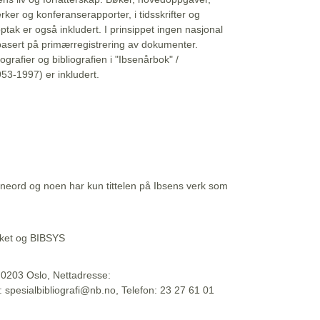
erker og konferanserapporter, i tidsskrifter og
ptak er også inkludert. I prinsippet ingen nasjonal
basert på primærregistrering av dokumenter.
liografier og bibliografien i "Ibsenårbok" /
53-1997) er inkludert.
eord og noen har kun tittelen på Ibsens verk som
teket og BIBSYS
, 0203 Oslo, Nettadresse:
t: spesialbibliografi@nb.no, Telefon: 23 27 61 01
 09:45:34