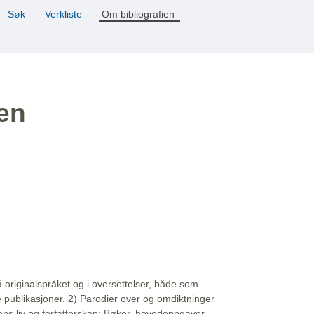
Søk
Verkliste
Om bibliografien
ien
å originalspråket og i oversettelser, både som
e publikasjoner. 2) Parodier over og omdiktninger
ns liv og forfatterskap: Bøker, hovedoppgaver,