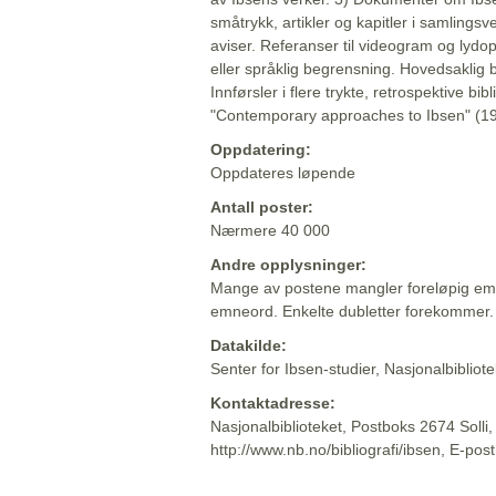
småtrykk, artikler og kapitler i samlingsv
aviser. Referanser til videogram og lydop
eller språklig begrensning. Hovedsaklig 
Innførsler i flere trykte, retrospektive bib
"Contemporary approaches to Ibsen" (19
Oppdatering:
Oppdateres løpende
Antall poster:
Nærmere 40 000
Andre opplysninger:
Mange av postene mangler foreløpig emn
emneord. Enkelte dubletter forekommer.
Datakilde:
Senter for Ibsen-studier, Nasjonalbiblio
Kontaktadresse:
Nasjonalbiblioteket, Postboks 2674 Solli
http://www.nb.no/bibliografi/ibsen, E-pos
Beskrivelsen sist oppdatert: 2022-06-20