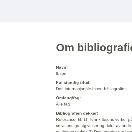
Om bibliograf
Navn:
Ibsen
Fullstendig tittel:
Den internasjonale Ibsen-bibliografien
Omfang/fag:
Alle fag
Bibliografien dekker:
Referanser til: 1) Henrik Ibsens verker p
selvstendige utgivelser og deler av andr
av Ibsens verker. 3) Dokumenter om Ibse