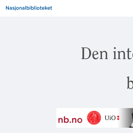
Den int
b