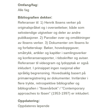
Omfang/fag:
Alle fag
Bibliografien dekker:
Referanser til: 1) Henrik Ibsens verker på
originalspråket og i oversettelser, både som
selvstendige utgivelser og deler av andre
publikasjoner. 2) Parodier over og omdiktninger
av Ibsens verker. 3) Dokumenter om Ibsens liv
og forfatterskap: Bøker, hovedoppgaver,
småtrykk, artikler og kapitler i samlingsverker
og konferanserapporter, i tidsskrifter og aviser.
Referanser til videogram og lydopptak er også
inkludert. I prinsippet ingen nasjonal eller
språklig begrensning. Hovedsaklig basert på
primærregistrering av dokumenter. Innførsler i
flere trykte, retrospektive bibliografier og
bibliografien i "Ibsenårbok" / "Contemporary
approaches to Ibsen" (1953-1997) er inkludert.
Oppdatering:
Oppdateres løpende