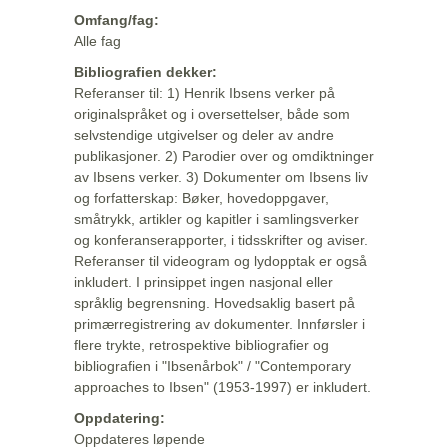
Omfang/fag:
Alle fag
Bibliografien dekker:
Referanser til: 1) Henrik Ibsens verker på
originalspråket og i oversettelser, både som
selvstendige utgivelser og deler av andre
publikasjoner. 2) Parodier over og omdiktninger
av Ibsens verker. 3) Dokumenter om Ibsens liv
og forfatterskap: Bøker, hovedoppgaver,
småtrykk, artikler og kapitler i samlingsverker
og konferanserapporter, i tidsskrifter og aviser.
Referanser til videogram og lydopptak er også
inkludert. I prinsippet ingen nasjonal eller
språklig begrensning. Hovedsaklig basert på
primærregistrering av dokumenter. Innførsler i
flere trykte, retrospektive bibliografier og
bibliografien i "Ibsenårbok" / "Contemporary
approaches to Ibsen" (1953-1997) er inkludert.
Oppdatering:
Oppdateres løpende