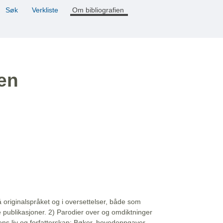
Søk
Verkliste
Om bibliografien
ien
å originalspråket og i oversettelser, både som
e publikasjoner. 2) Parodier over og omdiktninger
ns liv og forfatterskap: Bøker, hovedoppgaver,