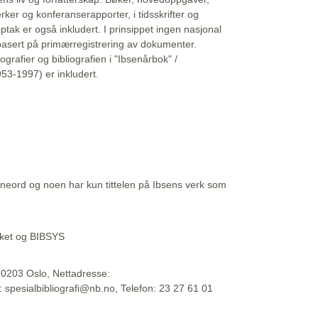
erker og konferanserapporter, i tidsskrifter og
ptak er også inkludert. I prinsippet ingen nasjonal
basert på primærregistrering av dokumenter.
liografier og bibliografien i "Ibsenårbok" /
53-1997) er inkludert.
eord og noen har kun tittelen på Ibsens verk som
teket og BIBSYS
, 0203 Oslo, Nettadresse:
t: spesialbibliografi@nb.no, Telefon: 23 27 61 01
 09:45:34