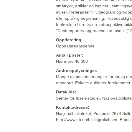
småtrykk, artikler og kapitler i samlingsv
aviser. Referanser til videogram og lydop
eller språklig begrensning. Hovedsaklig 
Innførsler i flere trykte, retrospektive bib
"Contemporary approaches to Ibsen" (19
Oppdatering:
Oppdateres løpende
Antall poster:
Nærmere 40 000
Andre opplysninger:
Mange av postene mangler foreløpig emn
emneord. Enkelte dubletter forekommer.
Datakilde:
Senter for Ibsen-studier, Nasjonalbiblio
Kontaktadresse:
Nasjonalbiblioteket, Postboks 2674 Solli
http://www.nb.no/bibliografi/ibsen, E-pos
Beskrivelsen sist oppdatert: 2022-06-20