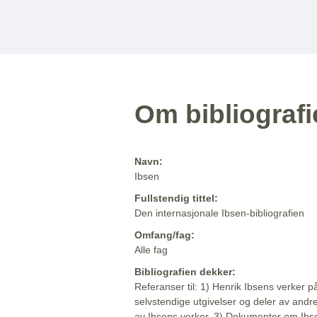
Om bibliograf
Navn:
Ibsen
Fullstendig tittel:
Den internasjonale Ibsen-bibliografien
Omfang/fag:
Alle fag
Bibliografien dekker:
Referanser til: 1) Henrik Ibsens verker p
selvstendige utgivelser og deler av andr
av Ibsens verker. 3) Dokumenter om Ibse