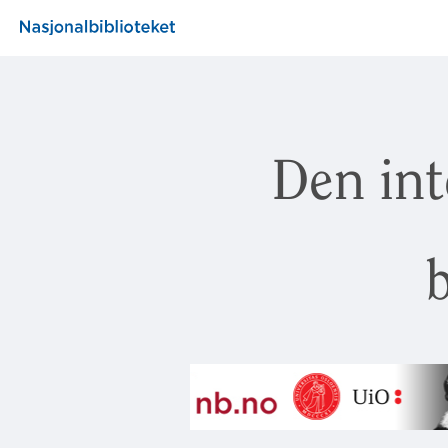
Den int
b