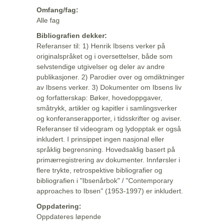
Omfang/fag:
Alle fag
Bibliografien dekker:
Referanser til: 1) Henrik Ibsens verker på
originalspråket og i oversettelser, både som
selvstendige utgivelser og deler av andre
publikasjoner. 2) Parodier over og omdiktninger
av Ibsens verker. 3) Dokumenter om Ibsens liv
og forfatterskap: Bøker, hovedoppgaver,
småtrykk, artikler og kapitler i samlingsverker
og konferanserapporter, i tidsskrifter og aviser.
Referanser til videogram og lydopptak er også
inkludert. I prinsippet ingen nasjonal eller
språklig begrensning. Hovedsaklig basert på
primærregistrering av dokumenter. Innførsler i
flere trykte, retrospektive bibliografier og
bibliografien i "Ibsenårbok" / "Contemporary
approaches to Ibsen" (1953-1997) er inkludert.
Oppdatering:
Oppdateres løpende