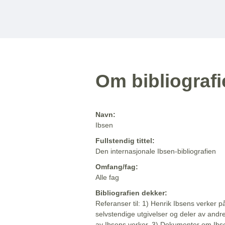
Om bibliograf
Navn:
Ibsen
Fullstendig tittel:
Den internasjonale Ibsen-bibliografien
Omfang/fag:
Alle fag
Bibliografien dekker:
Referanser til: 1) Henrik Ibsens verker p
selvstendige utgivelser og deler av andr
av Ibsens verker. 3) Dokumenter om Ibse