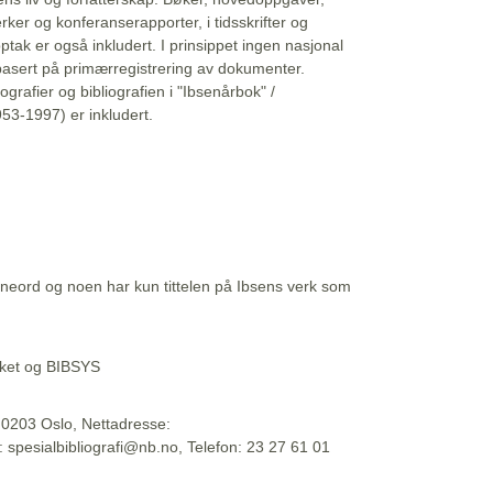
erker og konferanserapporter, i tidsskrifter og
ptak er også inkludert. I prinsippet ingen nasjonal
basert på primærregistrering av dokumenter.
liografier og bibliografien i "Ibsenårbok" /
53-1997) er inkludert.
eord og noen har kun tittelen på Ibsens verk som
teket og BIBSYS
, 0203 Oslo, Nettadresse:
t: spesialbibliografi@nb.no, Telefon: 23 27 61 01
 09:45:34