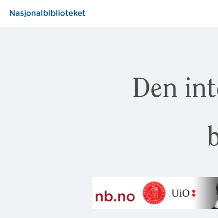
Den int
b