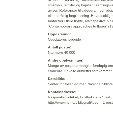
småtrykk, artikler og kapitler i samlingsv
aviser. Referanser til videogram og lydop
eller språklig begrensning. Hovedsaklig 
Innførsler i flere trykte, retrospektive bib
"Contemporary approaches to Ibsen" (19
Oppdatering:
Oppdateres løpende
Antall poster:
Nærmere 40 000
Andre opplysninger:
Mange av postene mangler foreløpig emn
emneord. Enkelte dubletter forekommer.
Datakilde:
Senter for Ibsen-studier, Nasjonalbiblio
Kontaktadresse:
Nasjonalbiblioteket, Postboks 2674 Solli
http://www.nb.no/bibliografi/ibsen, E-pos
Beskrivelsen sist oppdatert: 2022-06-20