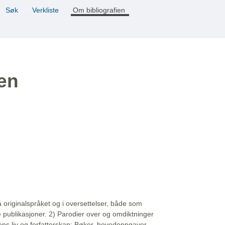
Søk
Verkliste
Om bibliografien
ien
å originalspråket og i oversettelser, både som
e publikasjoner. 2) Parodier over og omdiktninger
ns liv og forfatterskap: Bøker, hovedoppgaver,