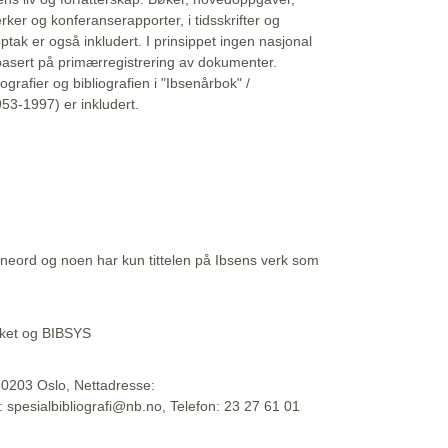
erker og konferanserapporter, i tidsskrifter og
ptak er også inkludert. I prinsippet ingen nasjonal
basert på primærregistrering av dokumenter.
liografier og bibliografien i "Ibsenårbok" /
53-1997) er inkludert.
eord og noen har kun tittelen på Ibsens verk som
teket og BIBSYS
, 0203 Oslo, Nettadresse:
t: spesialbibliografi@nb.no, Telefon: 23 27 61 01
 09:45:34