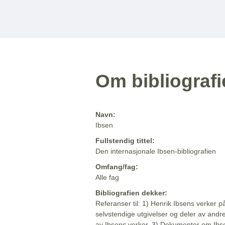
Om bibliograf
Navn:
Ibsen
Fullstendig tittel:
Den internasjonale Ibsen-bibliografien
Omfang/fag:
Alle fag
Bibliografien dekker:
Referanser til: 1) Henrik Ibsens verker p
selvstendige utgivelser og deler av andr
av Ibsens verker. 3) Dokumenter om Ibse