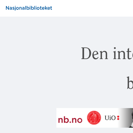
Den int
b