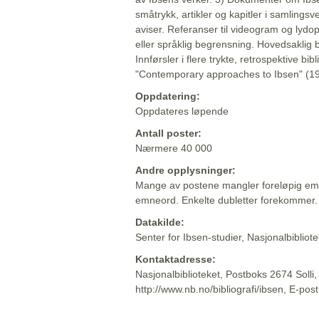
småtrykk, artikler og kapitler i samlingsv
aviser. Referanser til videogram og lydop
eller språklig begrensning. Hovedsaklig 
Innførsler i flere trykte, retrospektive bib
"Contemporary approaches to Ibsen" (19
Oppdatering:
Oppdateres løpende
Antall poster:
Nærmere 40 000
Andre opplysninger:
Mange av postene mangler foreløpig emn
emneord. Enkelte dubletter forekommer.
Datakilde:
Senter for Ibsen-studier, Nasjonalbiblio
Kontaktadresse:
Nasjonalbiblioteket, Postboks 2674 Solli
http://www.nb.no/bibliografi/ibsen, E-pos
Beskrivelsen sist oppdatert: 2022-06-20