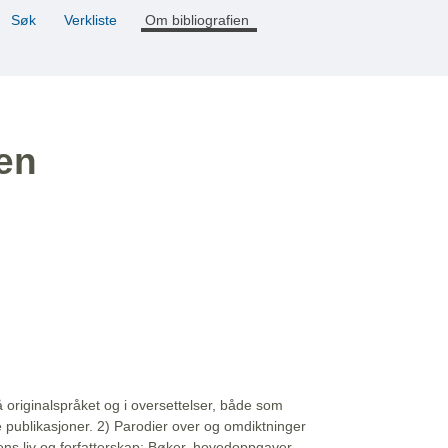
Søk
Verkliste
Om bibliografien
ien
å originalspråket og i oversettelser, både som
e publikasjoner. 2) Parodier over og omdiktninger
ns liv og forfatterskap: Bøker, hovedoppgaver,