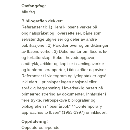
Omfang/fag:
Alle fag
Bibliografien dekker:
Referanser til: 1) Henrik Ibsens verker på
originalspråket og i oversettelser, både som
selvstendige utgivelser og deler av andre
publikasjoner. 2) Parodier over og omdiktninger
av Ibsens verker. 3) Dokumenter om Ibsens liv
og forfatterskap: Bøker, hovedoppgaver,
småtrykk, artikler og kapitler i samlingsverker
og konferanserapporter, i tidsskrifter og aviser.
Referanser til videogram og lydopptak er også
inkludert. I prinsippet ingen nasjonal eller
språklig begrensning. Hovedsaklig basert på
primærregistrering av dokumenter. Innførsler i
flere trykte, retrospektive bibliografier og
bibliografien i "Ibsenårbok" / "Contemporary
approaches to Ibsen" (1953-1997) er inkludert.
Oppdatering:
Oppdateres løpende