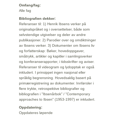
Omfang/fag:
Alle fag
Bibliografien dekker:
Referanser til: 1) Henrik Ibsens verker på
originalspråket og i oversettelser, både som
selvstendige utgivelser og deler av andre
publikasjoner. 2) Parodier over og omdiktninger
av Ibsens verker. 3) Dokumenter om Ibsens liv
og forfatterskap: Bøker, hovedoppgaver,
småtrykk, artikler og kapitler i samlingsverker
og konferanserapporter, i tidsskrifter og aviser.
Referanser til videogram og lydopptak er også
inkludert. I prinsippet ingen nasjonal eller
språklig begrensning. Hovedsaklig basert på
primærregistrering av dokumenter. Innførsler i
flere trykte, retrospektive bibliografier og
bibliografien i "Ibsenårbok" / "Contemporary
approaches to Ibsen" (1953-1997) er inkludert.
Oppdatering:
Oppdateres løpende