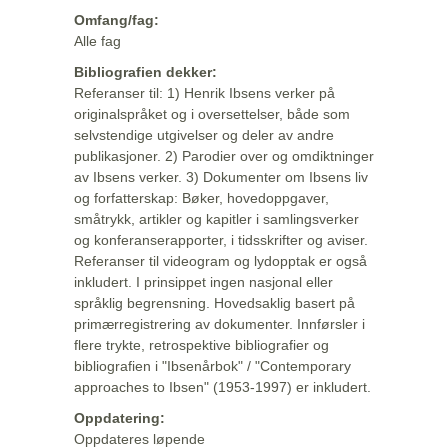
Omfang/fag:
Alle fag
Bibliografien dekker:
Referanser til: 1) Henrik Ibsens verker på
originalspråket og i oversettelser, både som
selvstendige utgivelser og deler av andre
publikasjoner. 2) Parodier over og omdiktninger
av Ibsens verker. 3) Dokumenter om Ibsens liv
og forfatterskap: Bøker, hovedoppgaver,
småtrykk, artikler og kapitler i samlingsverker
og konferanserapporter, i tidsskrifter og aviser.
Referanser til videogram og lydopptak er også
inkludert. I prinsippet ingen nasjonal eller
språklig begrensning. Hovedsaklig basert på
primærregistrering av dokumenter. Innførsler i
flere trykte, retrospektive bibliografier og
bibliografien i "Ibsenårbok" / "Contemporary
approaches to Ibsen" (1953-1997) er inkludert.
Oppdatering:
Oppdateres løpende