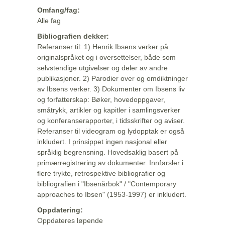
Omfang/fag:
Alle fag
Bibliografien dekker:
Referanser til: 1) Henrik Ibsens verker på
originalspråket og i oversettelser, både som
selvstendige utgivelser og deler av andre
publikasjoner. 2) Parodier over og omdiktninger
av Ibsens verker. 3) Dokumenter om Ibsens liv
og forfatterskap: Bøker, hovedoppgaver,
småtrykk, artikler og kapitler i samlingsverker
og konferanserapporter, i tidsskrifter og aviser.
Referanser til videogram og lydopptak er også
inkludert. I prinsippet ingen nasjonal eller
språklig begrensning. Hovedsaklig basert på
primærregistrering av dokumenter. Innførsler i
flere trykte, retrospektive bibliografier og
bibliografien i "Ibsenårbok" / "Contemporary
approaches to Ibsen" (1953-1997) er inkludert.
Oppdatering:
Oppdateres løpende