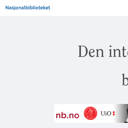
Den int
b