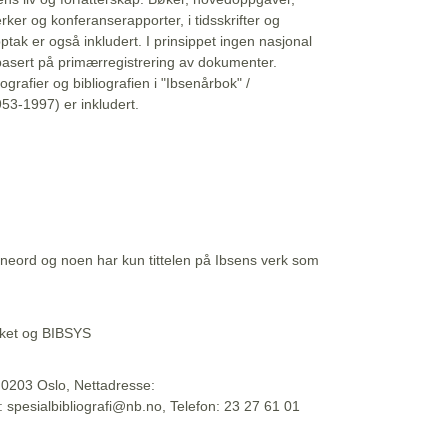
erker og konferanserapporter, i tidsskrifter og
ptak er også inkludert. I prinsippet ingen nasjonal
basert på primærregistrering av dokumenter.
liografier og bibliografien i "Ibsenårbok" /
53-1997) er inkludert.
eord og noen har kun tittelen på Ibsens verk som
teket og BIBSYS
, 0203 Oslo, Nettadresse:
t: spesialbibliografi@nb.no, Telefon: 23 27 61 01
 09:45:34