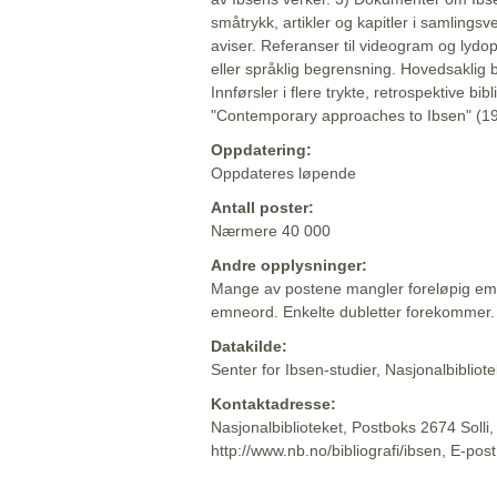
småtrykk, artikler og kapitler i samlingsv
aviser. Referanser til videogram og lydop
eller språklig begrensning. Hovedsaklig 
Innførsler i flere trykte, retrospektive bib
"Contemporary approaches to Ibsen" (19
Oppdatering:
Oppdateres løpende
Antall poster:
Nærmere 40 000
Andre opplysninger:
Mange av postene mangler foreløpig emn
emneord. Enkelte dubletter forekommer.
Datakilde:
Senter for Ibsen-studier, Nasjonalbiblio
Kontaktadresse:
Nasjonalbiblioteket, Postboks 2674 Solli
http://www.nb.no/bibliografi/ibsen, E-pos
Beskrivelsen sist oppdatert: 2022-06-20