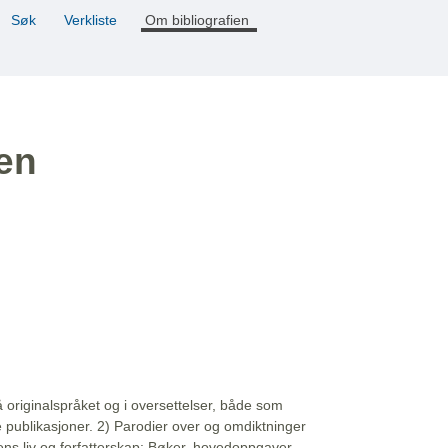
Søk
Verkliste
Om bibliografien
ien
å originalspråket og i oversettelser, både som
e publikasjoner. 2) Parodier over og omdiktninger
ns liv og forfatterskap: Bøker, hovedoppgaver,