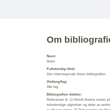
Om bibliograf
Navn:
Ibsen
Fullstendig tittel:
Den internasjonale Ibsen-bibliografien
Omfang/fag:
Alle fag
Bibliografien dekker:
Referanser til: 1) Henrik Ibsens verker p
selvstendige utgivelser og deler av andr
av Ibsens verker. 3) Dokumenter om Ibse