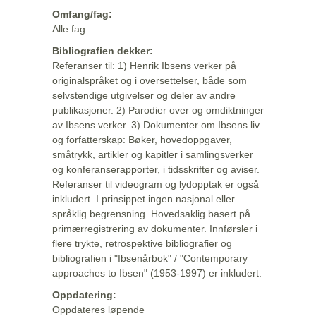
Omfang/fag:
Alle fag
Bibliografien dekker:
Referanser til: 1) Henrik Ibsens verker på
originalspråket og i oversettelser, både som
selvstendige utgivelser og deler av andre
publikasjoner. 2) Parodier over og omdiktninger
av Ibsens verker. 3) Dokumenter om Ibsens liv
og forfatterskap: Bøker, hovedoppgaver,
småtrykk, artikler og kapitler i samlingsverker
og konferanserapporter, i tidsskrifter og aviser.
Referanser til videogram og lydopptak er også
inkludert. I prinsippet ingen nasjonal eller
språklig begrensning. Hovedsaklig basert på
primærregistrering av dokumenter. Innførsler i
flere trykte, retrospektive bibliografier og
bibliografien i "Ibsenårbok" / "Contemporary
approaches to Ibsen" (1953-1997) er inkludert.
Oppdatering:
Oppdateres løpende