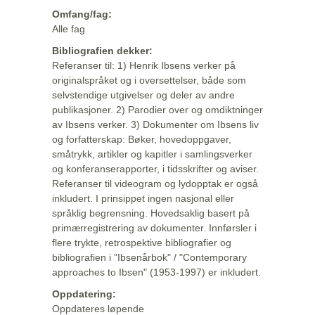
Omfang/fag:
Alle fag
Bibliografien dekker:
Referanser til: 1) Henrik Ibsens verker på
originalspråket og i oversettelser, både som
selvstendige utgivelser og deler av andre
publikasjoner. 2) Parodier over og omdiktninger
av Ibsens verker. 3) Dokumenter om Ibsens liv
og forfatterskap: Bøker, hovedoppgaver,
småtrykk, artikler og kapitler i samlingsverker
og konferanserapporter, i tidsskrifter og aviser.
Referanser til videogram og lydopptak er også
inkludert. I prinsippet ingen nasjonal eller
språklig begrensning. Hovedsaklig basert på
primærregistrering av dokumenter. Innførsler i
flere trykte, retrospektive bibliografier og
bibliografien i "Ibsenårbok" / "Contemporary
approaches to Ibsen" (1953-1997) er inkludert.
Oppdatering:
Oppdateres løpende