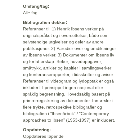
Omfang/fag:
Alle fag
Bibliografien dekker:
Referanser til: 1) Henrik Ibsens verker på
originalspråket og i oversettelser, både som
selvstendige utgivelser og deler av andre
publikasjoner. 2) Parodier over og omdiktninger
av Ibsens verker. 3) Dokumenter om Ibsens liv
og forfatterskap: Bøker, hovedoppgaver,
småtrykk, artikler og kapitler i samlingsverker
og konferanserapporter, i tidsskrifter og aviser.
Referanser til videogram og lydopptak er også
inkludert. I prinsippet ingen nasjonal eller
språklig begrensning. Hovedsaklig basert på
primærregistrering av dokumenter. Innførsler i
flere trykte, retrospektive bibliografier og
bibliografien i "Ibsenårbok" / "Contemporary
approaches to Ibsen" (1953-1997) er inkludert.
Oppdatering:
Oppdateres løpende