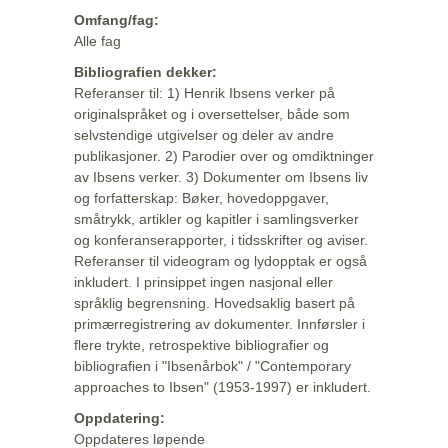
Omfang/fag:
Alle fag
Bibliografien dekker:
Referanser til: 1) Henrik Ibsens verker på
originalspråket og i oversettelser, både som
selvstendige utgivelser og deler av andre
publikasjoner. 2) Parodier over og omdiktninger
av Ibsens verker. 3) Dokumenter om Ibsens liv
og forfatterskap: Bøker, hovedoppgaver,
småtrykk, artikler og kapitler i samlingsverker
og konferanserapporter, i tidsskrifter og aviser.
Referanser til videogram og lydopptak er også
inkludert. I prinsippet ingen nasjonal eller
språklig begrensning. Hovedsaklig basert på
primærregistrering av dokumenter. Innførsler i
flere trykte, retrospektive bibliografier og
bibliografien i "Ibsenårbok" / "Contemporary
approaches to Ibsen" (1953-1997) er inkludert.
Oppdatering:
Oppdateres løpende