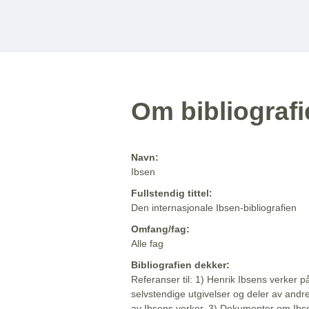
Om bibliograf
Navn:
Ibsen
Fullstendig tittel:
Den internasjonale Ibsen-bibliografien
Omfang/fag:
Alle fag
Bibliografien dekker:
Referanser til: 1) Henrik Ibsens verker p
selvstendige utgivelser og deler av andr
av Ibsens verker. 3) Dokumenter om Ibse