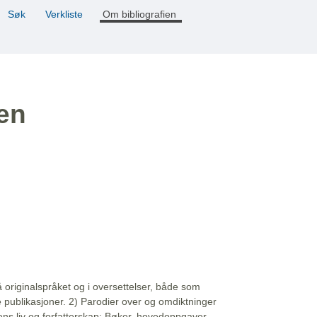
Søk
Verkliste
Om bibliografien
ien
å originalspråket og i oversettelser, både som
e publikasjoner. 2) Parodier over og omdiktninger
ns liv og forfatterskap: Bøker, hovedoppgaver,