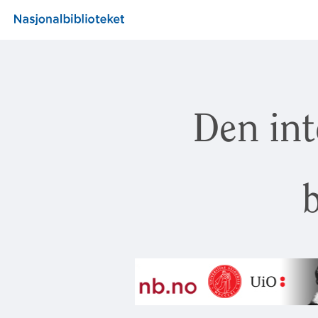
Den int
b