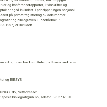
erker og konferanserapporter, i tidsskrifter og
ptak er også inkludert. I prinsippet ingen nasjonal
basert på primærregistrering av dokumenter.
liografier og bibliografien i "Ibsenårbok" /
53-1997) er inkludert.
eord og noen har kun tittelen på Ibsens verk som
teket og BIBSYS
, 0203 Oslo, Nettadresse:
t: spesialbibliografi@nb.no, Telefon: 23 27 61 01
 09:45:34