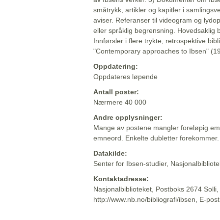
småtrykk, artikler og kapitler i samlingsv
aviser. Referanser til videogram og lydop
eller språklig begrensning. Hovedsaklig 
Innførsler i flere trykte, retrospektive bib
"Contemporary approaches to Ibsen" (19
Oppdatering:
Oppdateres løpende
Antall poster:
Nærmere 40 000
Andre opplysninger:
Mange av postene mangler foreløpig emn
emneord. Enkelte dubletter forekommer.
Datakilde:
Senter for Ibsen-studier, Nasjonalbiblio
Kontaktadresse:
Nasjonalbiblioteket, Postboks 2674 Solli
http://www.nb.no/bibliografi/ibsen, E-pos
Beskrivelsen sist oppdatert: 2022-06-20