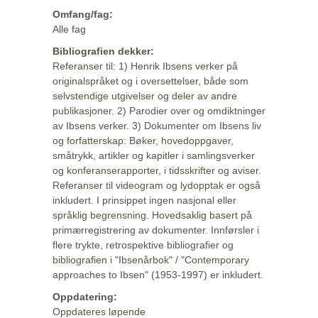
Omfang/fag:
Alle fag
Bibliografien dekker:
Referanser til: 1) Henrik Ibsens verker på
originalspråket og i oversettelser, både som
selvstendige utgivelser og deler av andre
publikasjoner. 2) Parodier over og omdiktninger
av Ibsens verker. 3) Dokumenter om Ibsens liv
og forfatterskap: Bøker, hovedoppgaver,
småtrykk, artikler og kapitler i samlingsverker
og konferanserapporter, i tidsskrifter og aviser.
Referanser til videogram og lydopptak er også
inkludert. I prinsippet ingen nasjonal eller
språklig begrensning. Hovedsaklig basert på
primærregistrering av dokumenter. Innførsler i
flere trykte, retrospektive bibliografier og
bibliografien i "Ibsenårbok" / "Contemporary
approaches to Ibsen" (1953-1997) er inkludert.
Oppdatering:
Oppdateres løpende