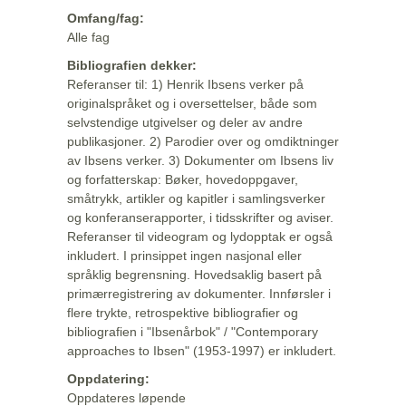
Omfang/fag:
Alle fag
Bibliografien dekker:
Referanser til: 1) Henrik Ibsens verker på
originalspråket og i oversettelser, både som
selvstendige utgivelser og deler av andre
publikasjoner. 2) Parodier over og omdiktninger
av Ibsens verker. 3) Dokumenter om Ibsens liv
og forfatterskap: Bøker, hovedoppgaver,
småtrykk, artikler og kapitler i samlingsverker
og konferanserapporter, i tidsskrifter og aviser.
Referanser til videogram og lydopptak er også
inkludert. I prinsippet ingen nasjonal eller
språklig begrensning. Hovedsaklig basert på
primærregistrering av dokumenter. Innførsler i
flere trykte, retrospektive bibliografier og
bibliografien i "Ibsenårbok" / "Contemporary
approaches to Ibsen" (1953-1997) er inkludert.
Oppdatering:
Oppdateres løpende