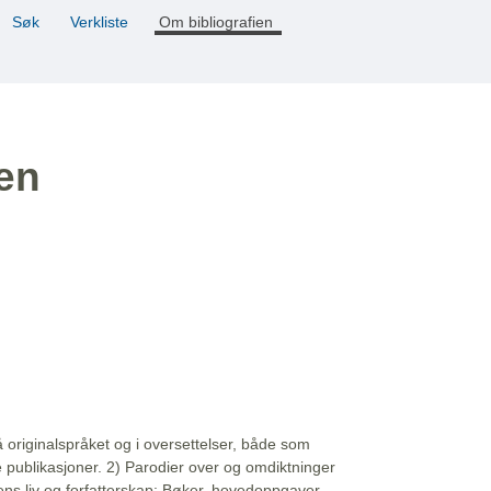
Søk
Verkliste
Om bibliografien
ien
å originalspråket og i oversettelser, både som
e publikasjoner. 2) Parodier over og omdiktninger
ns liv og forfatterskap: Bøker, hovedoppgaver,