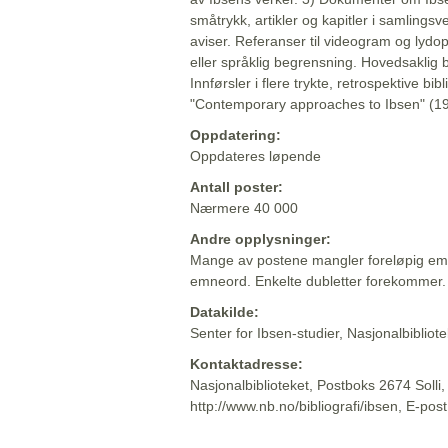
småtrykk, artikler og kapitler i samlingsv
aviser. Referanser til videogram og lydop
eller språklig begrensning. Hovedsaklig 
Innførsler i flere trykte, retrospektive bib
"Contemporary approaches to Ibsen" (19
Oppdatering:
Oppdateres løpende
Antall poster:
Nærmere 40 000
Andre opplysninger:
Mange av postene mangler foreløpig emn
emneord. Enkelte dubletter forekommer.
Datakilde:
Senter for Ibsen-studier, Nasjonalbiblio
Kontaktadresse:
Nasjonalbiblioteket, Postboks 2674 Solli
http://www.nb.no/bibliografi/ibsen, E-pos
Beskrivelsen sist oppdatert: 2022-06-20