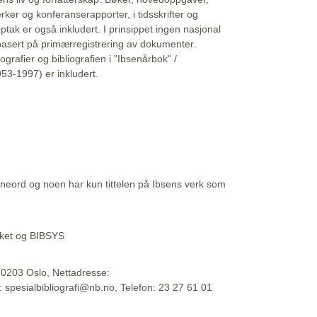
erker og konferanserapporter, i tidsskrifter og
ptak er også inkludert. I prinsippet ingen nasjonal
basert på primærregistrering av dokumenter.
liografier og bibliografien i "Ibsenårbok" /
53-1997) er inkludert.
eord og noen har kun tittelen på Ibsens verk som
teket og BIBSYS
, 0203 Oslo, Nettadresse:
t: spesialbibliografi@nb.no, Telefon: 23 27 61 01
 09:45:34