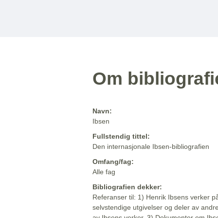
Om bibliograf
Navn:
Ibsen
Fullstendig tittel:
Den internasjonale Ibsen-bibliografien
Omfang/fag:
Alle fag
Bibliografien dekker:
Referanser til: 1) Henrik Ibsens verker p
selvstendige utgivelser og deler av andr
av Ibsens verker. 3) Dokumenter om Ibse