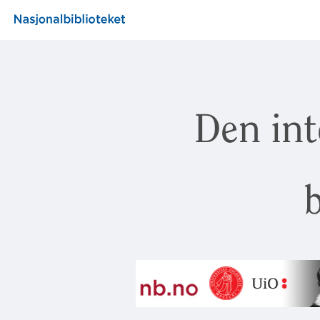
Den int
b