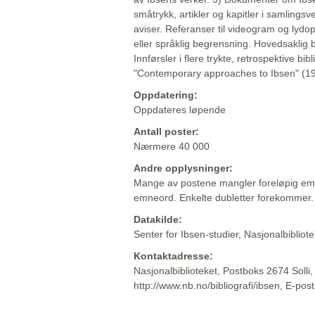
småtrykk, artikler og kapitler i samlingsv
aviser. Referanser til videogram og lydop
eller språklig begrensning. Hovedsaklig 
Innførsler i flere trykte, retrospektive bib
"Contemporary approaches to Ibsen" (19
Oppdatering:
Oppdateres løpende
Antall poster:
Nærmere 40 000
Andre opplysninger:
Mange av postene mangler foreløpig emn
emneord. Enkelte dubletter forekommer.
Datakilde:
Senter for Ibsen-studier, Nasjonalbiblio
Kontaktadresse:
Nasjonalbiblioteket, Postboks 2674 Solli
http://www.nb.no/bibliografi/ibsen, E-pos
Beskrivelsen sist oppdatert: 2022-06-20