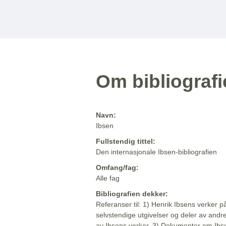
Om bibliograf
Navn:
Ibsen
Fullstendig tittel:
Den internasjonale Ibsen-bibliografien
Omfang/fag:
Alle fag
Bibliografien dekker:
Referanser til: 1) Henrik Ibsens verker p
selvstendige utgivelser og deler av andr
av Ibsens verker. 3) Dokumenter om Ibse