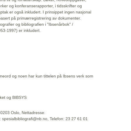
erker og konferanserapporter, i tidsskrifter og
ptak er også inkludert. I prinsippet ingen nasjonal
basert på primærregistrering av dokumenter.
liografier og bibliografien i "Ibsenårbok" /
53-1997) er inkludert.
eord og noen har kun tittelen på Ibsens verk som
teket og BIBSYS
, 0203 Oslo, Nettadresse:
t: spesialbibliografi@nb.no, Telefon: 23 27 61 01
 09:45:34