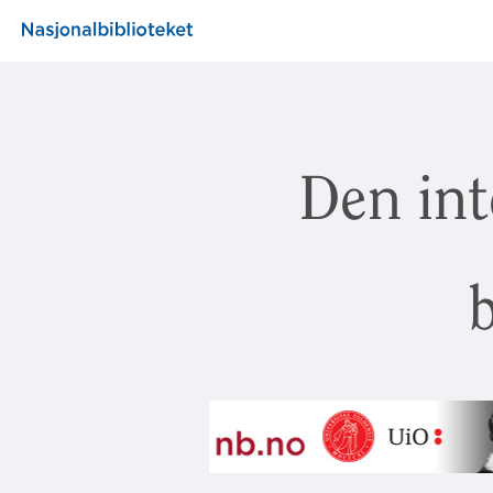
Den int
b