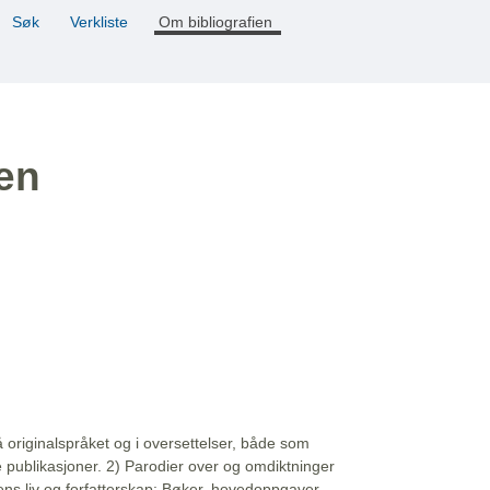
Søk
Verkliste
Om bibliografien
ien
å originalspråket og i oversettelser, både som
e publikasjoner. 2) Parodier over og omdiktninger
ns liv og forfatterskap: Bøker, hovedoppgaver,