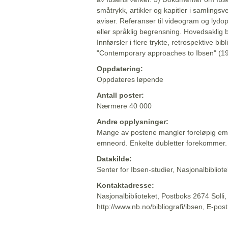
småtrykk, artikler og kapitler i samlingsv
aviser. Referanser til videogram og lydop
eller språklig begrensning. Hovedsaklig 
Innførsler i flere trykte, retrospektive bib
"Contemporary approaches to Ibsen" (19
Oppdatering:
Oppdateres løpende
Antall poster:
Nærmere 40 000
Andre opplysninger:
Mange av postene mangler foreløpig emn
emneord. Enkelte dubletter forekommer.
Datakilde:
Senter for Ibsen-studier, Nasjonalbiblio
Kontaktadresse:
Nasjonalbiblioteket, Postboks 2674 Solli
http://www.nb.no/bibliografi/ibsen, E-pos
Beskrivelsen sist oppdatert: 2022-06-20