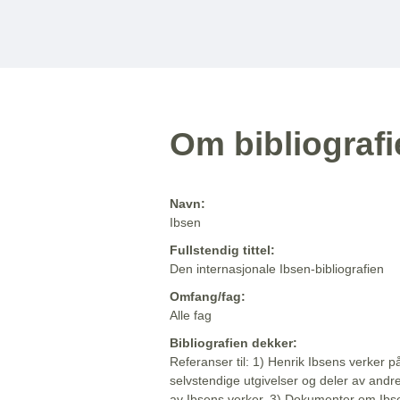
Om bibliograf
Navn:
Ibsen
Fullstendig tittel:
Den internasjonale Ibsen-bibliografien
Omfang/fag:
Alle fag
Bibliografien dekker:
Referanser til: 1) Henrik Ibsens verker p
selvstendige utgivelser og deler av andr
av Ibsens verker. 3) Dokumenter om Ibse