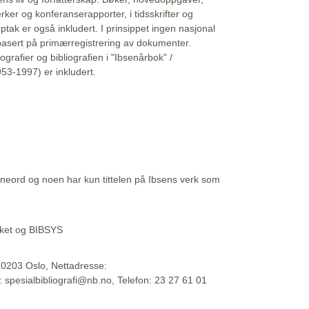
erker og konferanserapporter, i tidsskrifter og
ptak er også inkludert. I prinsippet ingen nasjonal
basert på primærregistrering av dokumenter.
liografier og bibliografien i "Ibsenårbok" /
53-1997) er inkludert.
eord og noen har kun tittelen på Ibsens verk som
teket og BIBSYS
, 0203 Oslo, Nettadresse:
t: spesialbibliografi@nb.no, Telefon: 23 27 61 01
 09:45:34