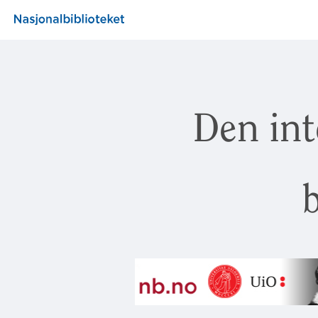
Den int
b