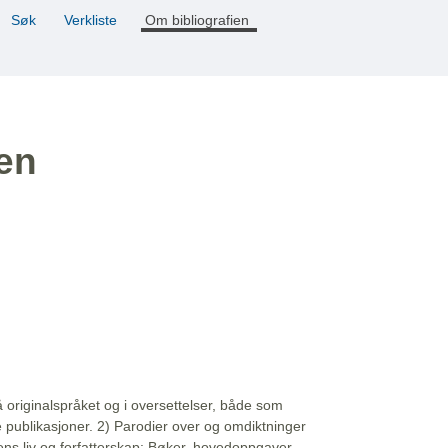
Søk
Verkliste
Om bibliografien
ien
å originalspråket og i oversettelser, både som
e publikasjoner. 2) Parodier over og omdiktninger
ns liv og forfatterskap: Bøker, hovedoppgaver,