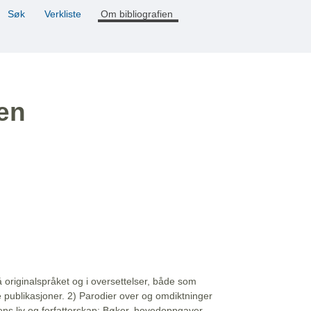
Søk
Verkliste
Om bibliografien
ien
å originalspråket og i oversettelser, både som
e publikasjoner. 2) Parodier over og omdiktninger
ns liv og forfatterskap: Bøker, hovedoppgaver,