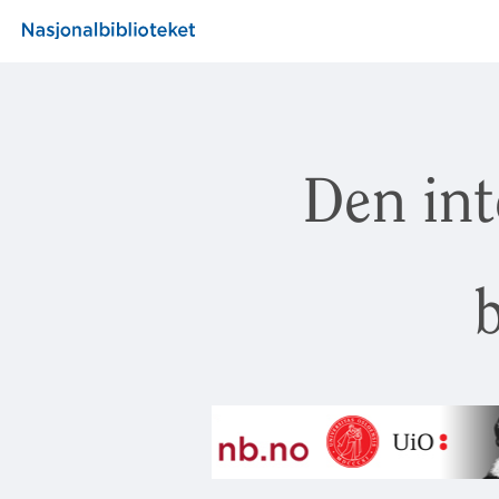
Den int
b