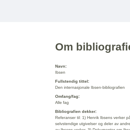
Om bibliograf
Navn:
Ibsen
Fullstendig tittel:
Den internasjonale Ibsen-bibliografien
Omfang/fag:
Alle fag
Bibliografien dekker:
Referanser til: 1) Henrik Ibsens verker p
selvstendige utgivelser og deler av andr
av Ibsens verker. 3) Dokumenter om Ibse