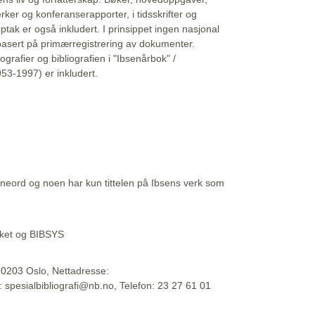
erker og konferanserapporter, i tidsskrifter og
ptak er også inkludert. I prinsippet ingen nasjonal
basert på primærregistrering av dokumenter.
liografier og bibliografien i "Ibsenårbok" /
53-1997) er inkludert.
eord og noen har kun tittelen på Ibsens verk som
teket og BIBSYS
, 0203 Oslo, Nettadresse:
t: spesialbibliografi@nb.no, Telefon: 23 27 61 01
 09:45:34