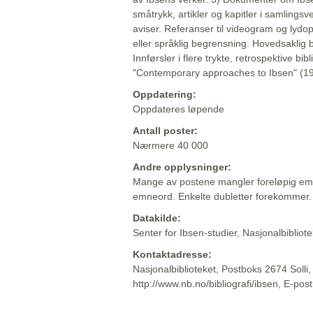
småtrykk, artikler og kapitler i samlingsv
aviser. Referanser til videogram og lydop
eller språklig begrensning. Hovedsaklig 
Innførsler i flere trykte, retrospektive bib
"Contemporary approaches to Ibsen" (19
Oppdatering:
Oppdateres løpende
Antall poster:
Nærmere 40 000
Andre opplysninger:
Mange av postene mangler foreløpig emn
emneord. Enkelte dubletter forekommer.
Datakilde:
Senter for Ibsen-studier, Nasjonalbiblio
Kontaktadresse:
Nasjonalbiblioteket, Postboks 2674 Solli
http://www.nb.no/bibliografi/ibsen, E-pos
Beskrivelsen sist oppdatert: 2022-06-20