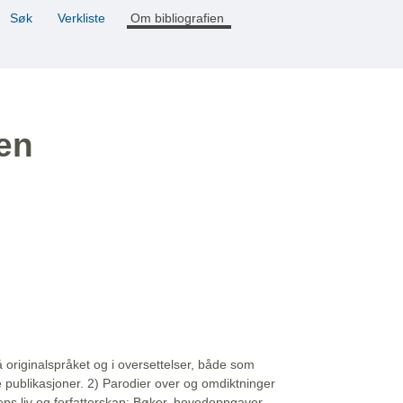
Søk
Verkliste
Om bibliografien
ien
å originalspråket og i oversettelser, både som
e publikasjoner. 2) Parodier over og omdiktninger
ns liv og forfatterskap: Bøker, hovedoppgaver,