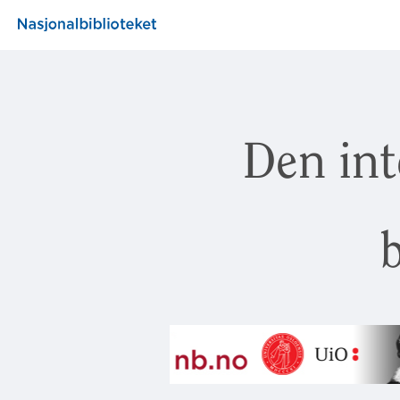
Den int
b