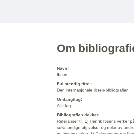
Om bibliograf
Navn:
Ibsen
Fullstendig tittel:
Den internasjonale Ibsen-bibliografien
Omfang/fag:
Alle fag
Bibliografien dekker:
Referanser til: 1) Henrik Ibsens verker p
selvstendige utgivelser og deler av andr
av Ibsens verker. 3) Dokumenter om Ibse