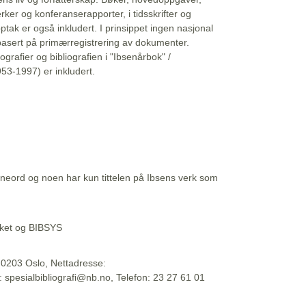
erker og konferanserapporter, i tidsskrifter og
ptak er også inkludert. I prinsippet ingen nasjonal
basert på primærregistrering av dokumenter.
liografier og bibliografien i "Ibsenårbok" /
53-1997) er inkludert.
eord og noen har kun tittelen på Ibsens verk som
teket og BIBSYS
, 0203 Oslo, Nettadresse:
t: spesialbibliografi@nb.no, Telefon: 23 27 61 01
 09:45:34