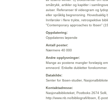
småtrykk, artikler og kapitler i samlingsv
aviser. Referanser til videogram og lydop
eller språklig begrensning. Hovedsaklig 
Innførsler i flere trykte, retrospektive bib
"Contemporary approaches to Ibsen" (19
Oppdatering:
Oppdateres løpende
Antall poster:
Nærmere 40 000
Andre opplysninger:
Mange av postene mangler foreløpig emn
emneord. Enkelte dubletter forekommer.
Datakilde:
Senter for Ibsen-studier, Nasjonalbiblio
Kontaktadresse:
Nasjonalbiblioteket, Postboks 2674 Solli
http://www.nb.no/bibliografi/ibsen, E-pos
Beskrivelsen sist oppdatert: 2022-06-20