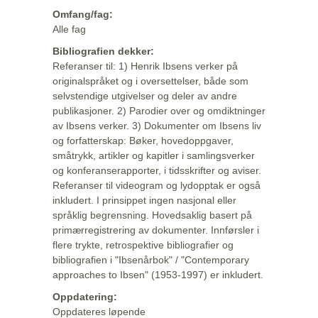
Omfang/fag:
Alle fag
Bibliografien dekker:
Referanser til: 1) Henrik Ibsens verker på
originalspråket og i oversettelser, både som
selvstendige utgivelser og deler av andre
publikasjoner. 2) Parodier over og omdiktninger
av Ibsens verker. 3) Dokumenter om Ibsens liv
og forfatterskap: Bøker, hovedoppgaver,
småtrykk, artikler og kapitler i samlingsverker
og konferanserapporter, i tidsskrifter og aviser.
Referanser til videogram og lydopptak er også
inkludert. I prinsippet ingen nasjonal eller
språklig begrensning. Hovedsaklig basert på
primærregistrering av dokumenter. Innførsler i
flere trykte, retrospektive bibliografier og
bibliografien i "Ibsenårbok" / "Contemporary
approaches to Ibsen" (1953-1997) er inkludert.
Oppdatering:
Oppdateres løpende