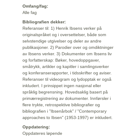
Omfang/fag:
Alle fag
Bibliografien dekker:
Referanser til: 1) Henrik Ibsens verker på
originalspråket og i oversettelser, både som
selvstendige utgivelser og deler av andre
publikasjoner. 2) Parodier over og omdiktninger
av Ibsens verker. 3) Dokumenter om Ibsens liv
og forfatterskap: Bøker, hovedoppgaver,
småtrykk, artikler og kapitler i samlingsverker
og konferanserapporter, i tidsskrifter og aviser.
Referanser til videogram og lydopptak er også
inkludert. I prinsippet ingen nasjonal eller
språklig begrensning. Hovedsaklig basert på
primærregistrering av dokumenter. Innførsler i
flere trykte, retrospektive bibliografier og
bibliografien i "Ibsenårbok" / "Contemporary
approaches to Ibsen" (1953-1997) er inkludert.
Oppdatering:
Oppdateres løpende